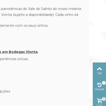
s panorâmicas do Vale do Salnés do nosso mirante.
nta (sujeito a disponibilidade). Cada vinho irá
eitamente com os seus vinhos.
os em Bodegas Vionta
.
eriências únicas.
Top
1
Viewed
opções.
0
Cart