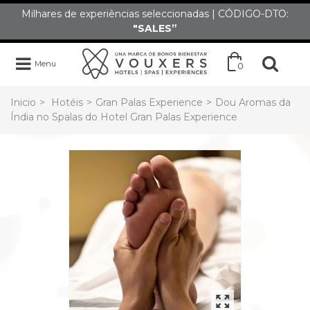
Milhares de experiências seleccionadas | CÓDIGO-DTO:
"SALES”
Menu
0
Inicio
>
Hotéis
>
Gran Palas Experience
>
Dou Aromas da
Índia no Spalas do Hotel Gran Palas Experience