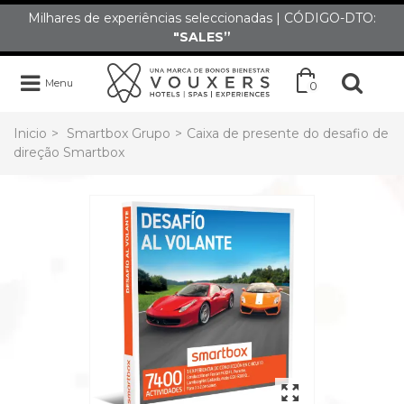
Milhares de experiências seleccionadas | CÓDIGO-DTO:
"SALES”
Menu
0
Inicio
>
Smartbox Grupo
>
Caixa de presente do desafio de
direção Smartbox