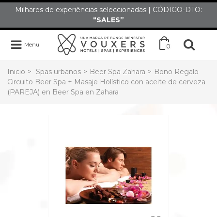
Milhares de experiências seleccionadas | CÓDIGO-DTO:
"SALES”
Menu
0
Inicio
>
Spas urbanos
>
Beer Spa Zahara
>
Bono Regalo
Circuito Beer Spa + Masaje Holístico con aceite de cerveza
(PAREJA) en Beer Spa en Zahara