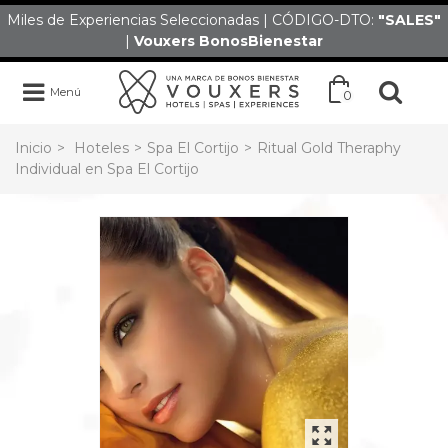
Miles de Experiencias Seleccionadas | CÓDIGO-DTO:
"SALES
"
|
Vouxers
BonosBienestar
Menú
0
Inicio
>
Hoteles
>
Spa El Cortijo
>
Ritual Gold Theraphy
Individual en Spa El Cortijo