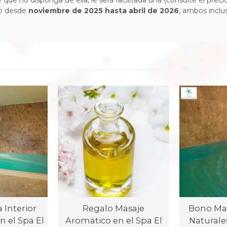
e que no disponga de ella, le será facilitada una (consulte el prec
co desde
noviembre de 2025 hasta abril de 2026
, ambos inclus
 Interior
Regalo Masaje
Bono Mas
n el Spa El
Aromatico en el Spa El
Naturales