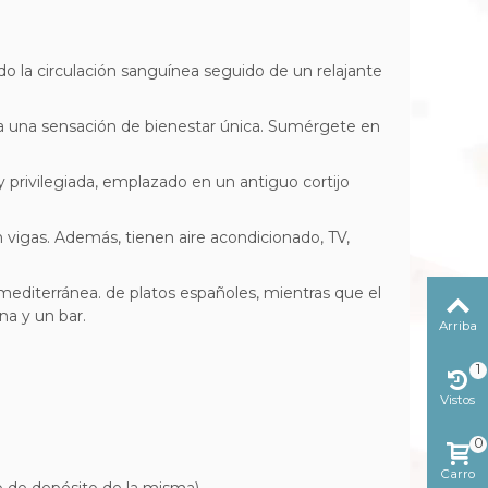
o la circulación sanguínea seguido de un relajante
 una sensación de bienestar única. Sumérgete en
 privilegiada,
emplazado en un antiguo cortijo
n vigas. Además, tienen aire acondicionado, TV,
 mediterránea.
de platos españoles, mientras que el
na y un bar.
Arriba
1
Vistos
reciente
0
Carro