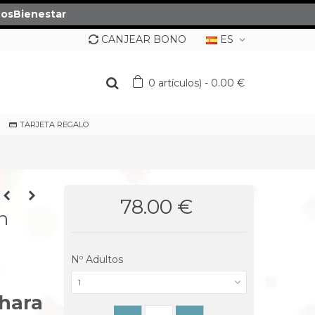
osBienestar
CANJEAR BONO
ES
0
artículos)
-
0.00 €
TARJETA REGALO
78.00 €
ón
Nº Adultos
1
ahara