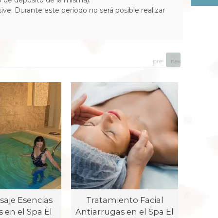
io de depósito de la misma).
ive. Durante este período no será posible realizar
prev
next
aje Esencias
Tratamiento Facial
Drenaj
 en el Spa El
Antiarrugas en el Spa El
en el