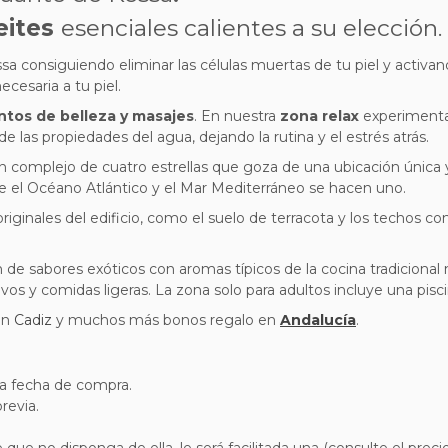
eites
esenciales calientes a su elección.
 consiguiendo eliminar las células muertas de tu piel y activand
ecesaria a tu piel.
ntos de belleza y masajes
. En nuestra
zona relax
experimenta
e las propiedades del agua, dejando la rutina y el estrés atrás.
un complejo de cuatro estrellas que goza de una ubicación única y
de el Océano Atlántico y el Mar Mediterráneo se hacen uno.
riginales del edificio, como el suelo de terracota y los techos co
n de sabores exóticos con aromas típicos de la cocina tradicional
tivos y comidas ligeras. La zona solo para adultos incluye una pisci
en
Cadiz
y muchos más bonos regalo en
Andalucía
.
a fecha de compra.
previa.