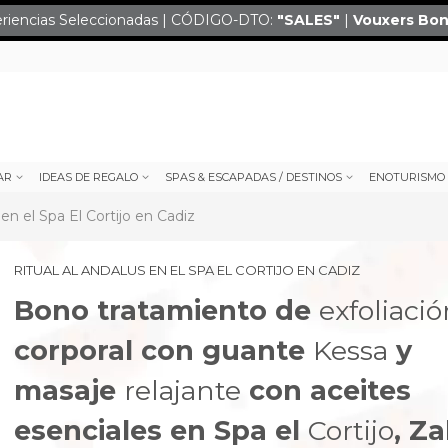
eriencias Seleccionadas | CÓDIGO-DTO:
"SALES
"
|
Vouxers
Bon
AR
IDEAS DE REGALO
SPAS & ESCAPADAS / DESTINOS
ENOTURISMO
 en el Spa El Cortijo en Cadiz
RITUAL AL ANDALUS EN EL SPA EL CORTIJO EN CADIZ
Bono tratamiento de
exfoliaci
corporal con guante
Kessa
y
masaje
relajante
con aceites
next
esenciales en Spa el
Cortijo
, Z