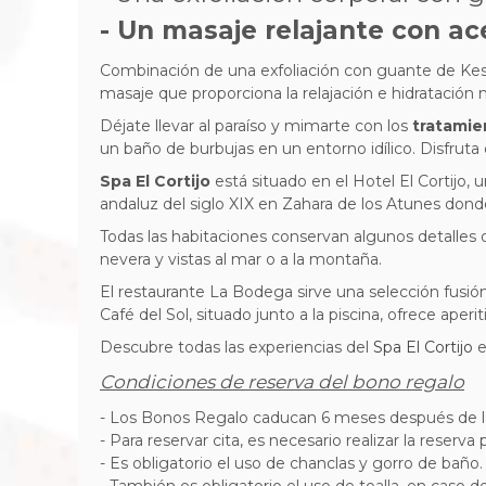
- Un masaje relajante con ac
Combinación de una exfoliación con guante de Kessa
masaje que proporciona la relajación e hidratación n
Déjate llevar al paraíso y mimarte con los
tratamie
un baño de burbujas en un entorno idílico. Disfruta d
Spa El Cortijo
está situado en el Hotel El Cortijo, 
andaluz del siglo XIX en Zahara de los Atunes don
Todas las habitaciones conservan algunos detalles o
nevera y vistas al mar o a la montaña.
El restaurante La Bodega sirve una selección
fusió
Café del Sol, situado junto a la piscina, ofrece aperi
Descubre todas las experiencias del
Spa El Cortijo
Condiciones de reserva del bono regalo
- Los Bonos Regalo caducan 6 meses después de l
- Para reservar cita, es necesario realizar la reserva 
- Es obligatorio el uso de chanclas y gorro de baño.