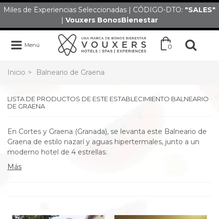
Miles de Experiencias Seleccionadas | CÓDIGO-DTO:
"SALES
"
|
Vouxers
BonosBienestar
Menú
0
Inicio
>
Balneario de Graena
LISTA DE PRODUCTOS DE ESTE ESTABLECIMIENTO BALNEARIO
DE GRAENA
En Cortes y Graena (Granada), se levanta este Balneario de
Graena de estilo nazarí y aguas hipertermales, junto a un
moderno hotel de 4 estrellas.
Más