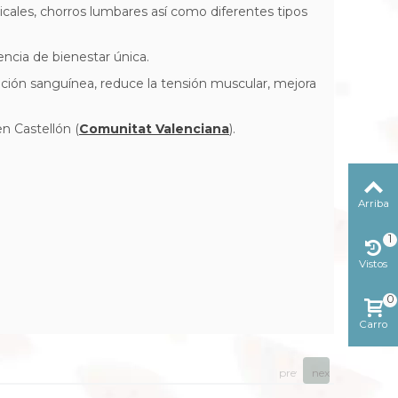
cales, chorros lumbares así como diferentes tipos
iencia de bienestar única.
ulación sanguínea, reduce la tensión muscular, mejora
n Castellón (
Comunitat Valenciana
).
Arriba
1
Vistos
reciente
0
Carro
prev
next