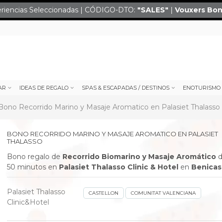
eriencias Seleccionadas | CÓDIGO-DTO:
"SALES
"
|
Vouxers
Bon
AR
IDEAS DE REGALO
SPAS & ESCAPADAS / DESTINOS
ENOTURISMO
Bono Recorrido Marino y Masaje Aromatico en Palasiet Thalasso
BONO RECORRIDO MARINO Y MASAJE AROMATICO EN PALASIET
THALASSO
Bono regalo de
Recorrido Biomarino y Masaje Aromático
d
50 minutos en
Palasiet Thalasso Clinic & Hotel
en
Benicas
Palasiet Thalasso
CASTELLON
COMUNITAT VALENCIANA
Clinic&Hotel