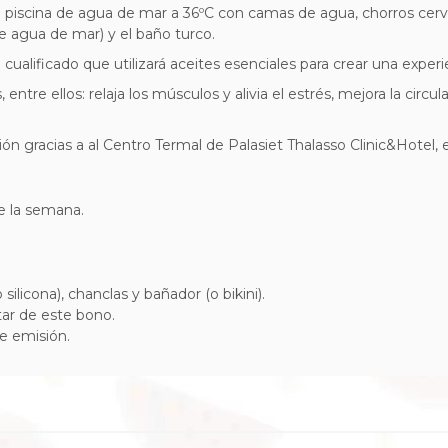
n piscina de agua de mar a 36ºC con camas de agua, chorros cervi
de agua de mar) y el baño turco.
cualificado que utilizará aceites esenciales para crear una exper
tre ellos: relaja los músculos y alivia el estrés, mejora la circ
ón gracias a al Centro Termal de Palasiet Thalasso Clinic&Hotel, e
de la semana.
silicona), chanclas y bañador (o bikini).
utar de este bono.
e emisión.