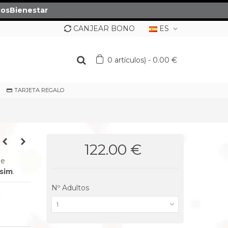
osBienestar
CANJEAR BONO
ES
0
artículos)
-
0.00 €
TARJETA REGALO
122.00 €
e
sim
.
Nº Adultos
1