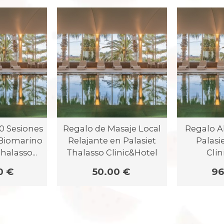
0 Sesiones
Regalo de Masaje Local
Regalo A
 Biomarino
Relajante en Palasiet
Palasi
halasso...
Thalasso Clinic&Hotel
Clin
0 €
50.00 €
96