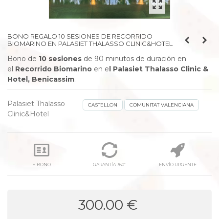
BONO REGALO 10 SESIONES DE RECORRIDO
BIOMARINO EN PALASIET THALASSO CLINIC&HOTEL
Bono de
10 sesiones
de 90 minutos de duración en
el
Recorrido Biomarino
en e
l Palasiet Thalasso Clinic &
Hotel, Benicassim
.
Palasiet Thalasso
CASTELLON
COMUNITAT VALENCIANA
Clinic&Hotel
E-BONO
GARANTÍA 360º
ENVÍO URGENTE
300.00 €