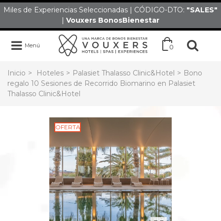
Miles de Experiencias Seleccionadas | CÓDIGO-DTO:
"SALES
"
|
Vouxers
BonosBienestar
Menú
0
Inicio
>
Hoteles
>
Palasiet Thalasso Clinic&Hotel
>
Bono
regalo 10 Sesiones de Recorrido Biomarino en Palasiet
Thalasso Clinic&Hotel
OFERTA