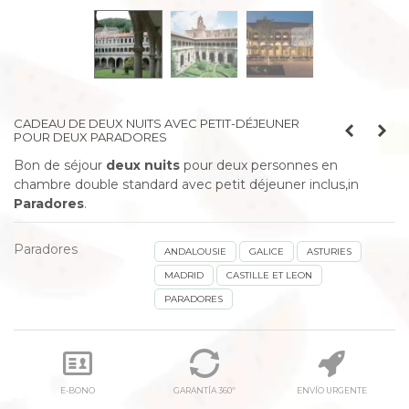
prev
next
CADEAU DE DEUX NUITS AVEC PETIT-DÉJEUNER
POUR DEUX PARADORES
Bon de séjour
deux nuits
pour deux personnes en
chambre double standard avec petit déjeuner inclus
,
in
Paradores
.
Paradores
ANDALOUSIE
GALICE
ASTURIES
MADRID
CASTILLE ET LEON
PARADORES
E-BONO
GARANTÍA 360º
ENVÍO URGENTE