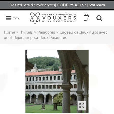
Des milliers d'expériences| CODE:
"SALES" | Vouxers
Menu
0
Home
>
Hôtels
>
Paradores
>
Cadeau de deux nuits avec
petit-déjeuner pour deux Paradores