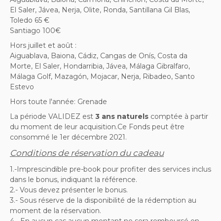
El Saler, Jávea, Nerja, Olite, Ronda, Santillana Gil Blas,
Toledo 65 €
Santiago 100€
Hors juillet et août :
Aiguablava, Baiona, Cádiz, Cangas de Onís, Costa da
Morte, El Saler, Hondarribia, Jávea, Málaga Gibralfaro,
Málaga Golf, Mazagón, Mojacar, Nerja, Ribadeo, Santo
Estevo
Hors toute l'année: Grenade
La période VALIDEZ est
3 ans naturels
comptée à partir
du moment de leur acquisition.Ce Fonds peut être
consommé le 1er décembre 2021.
Conditions de réservation du cadeau
1.-Imprescindible pre-book pour profiter des services inclus
dans le bonus, indiquant la référence.
2.- Vous devez présenter le bonus.
3.- Sous réserve de la disponibilité de la rédemption au
moment de la réservation.
4.- En aucun cas aucun montant ne sera remboursé en