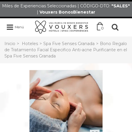
Miles de Experiencias Seleccionadas | CÓDIGO-DTO:
"SALES
"
|
Vouxers
BonosBienestar
Menú
0
Inicio
>
Hoteles
>
Spa Five Senses Granada
>
Bono Regalo
de Tratamiento Facial Especifico Anti-acne Purificante en el
Spa Five Senses Granada