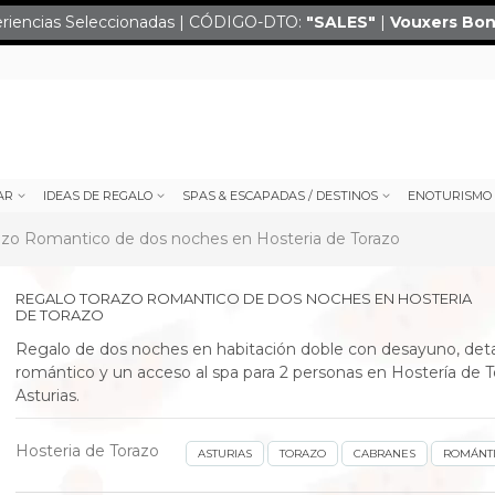
eriencias Seleccionadas | CÓDIGO-DTO:
"SALES
"
|
Vouxers
Bon
AR
IDEAS DE REGALO
SPAS & ESCAPADAS / DESTINOS
ENOTURISMO
azo Romantico de dos noches en Hosteria de Torazo
REGALO TORAZO ROMANTICO DE DOS NOCHES EN HOSTERIA
DE TORAZO
Regalo de dos noches en habitación doble con desayuno, deta
romántico y un acceso al spa para 2 personas en Hostería de T
Asturias.
Hosteria de Torazo
ASTURIAS
TORAZO
CABRANES
ROMÁNT
next