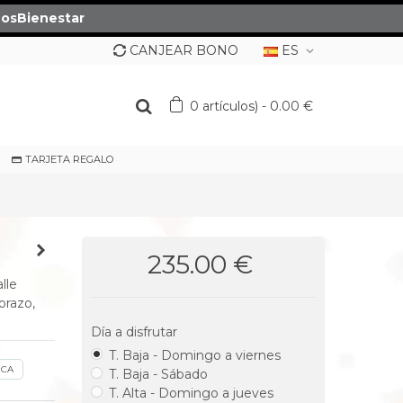
osBienestar
CANJEAR BONO
ES
0
artículos)
-
0.00 €
TARJETA REGALO
235.00 €
lle
orazo,
Día a disfrutar
T. Baja - Domingo a viernes
ICA
T. Baja - Sábado
T. Alta - Domingo a jueves