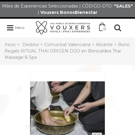
Miles de Experiencias Seleccionadas | CÓDIGO-DTO:
"SALES
"
|
Vouxers
BonosBienestar
Menú
0
Inicio
>
Destino
>
Comunitat Valenciana
>
Alicante
>
Bono
Regalo RITUAL THAI ORIGEN DÚO en Benicaldea Thai
Massage & Spa