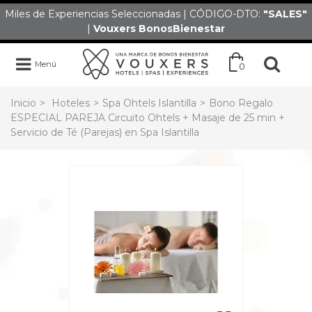
Miles de Experiencias Seleccionadas | CÓDIGO-DTO:
"SALES
"
|
Vouxers
BonosBienestar
Menú
0
Inicio
>
Hoteles
>
Spa Ohtels Islantilla
>
Bono Regalo
ESPECIAL PAREJA Circuito Ohtels + Masaje de 25 min +
Servicio de Té (Parejas) en Spa Islantilla