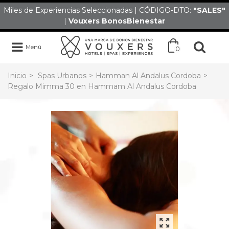
Miles de Experiencias Seleccionadas | CÓDIGO-DTO:
"SALES
"
|
Vouxers
BonosBienestar
Menú
0
Inicio
>
Spas Urbanos
>
Hamman Al Andalus Cordoba
>
Regalo Mimma 30 en Hammam Al Andalus Cordoba