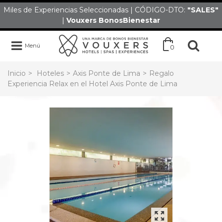
Miles de Experiencias Seleccionadas | CÓDIGO-DTO:
"SALES
"
|
Vouxers
BonosBienestar
Menú
0
Inicio
>
Hoteles
>
Axis Ponte de Lima
>
Regalo
Experiencia Relax en el Hotel Axis Ponte de Lima