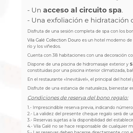
- Un
acceso al circuito spa
.
- Una exfoliación e hidratación
Disfruta de una sesión completa de spa
con los bo
Vila Galé Collection Douro
es un hotel moderno de 4 
río y los viñedos.
Cuenta con 38 habitaciones con una decoración cont
Dispone de una piscina de hidromasaje exterior y
S
constituidas por una piscina interior climatizada, b
En el restaurante «Inevitável», el principal del hotel
Disfrute de una estancia de naturaleza, bienestar e
Condiciones de reserva del bono regalo:
1.- Imprescindible reserva previa, indicando númer
2.- La validez del presente cheque regalo será de 
3.- Reservas sujetas a la disponibilidad del establec
4.- Vila Galé no se hace responsable de cualquier ma
5.- Las reservas deben hacerse directamente con el