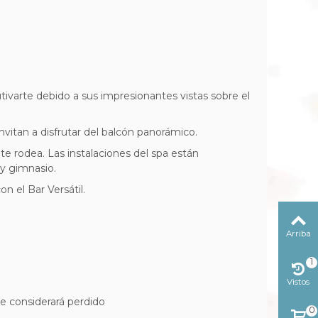
tivarte debido a sus impresionantes vistas sobre el
vitan a disfrutar del balcón panorámico.
 te rodea. Las instalaciones del spa están
 y gimnasio.
n el Bar Versátil.
Arriba
1
Vistos
reciente
se considerará perdido
0