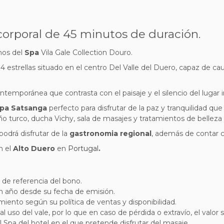
 corporal de 45 minutos de duración.
nos del
Spa
Vila Gale Collection Douro.
estrellas situado en el centro Del Valle del Duero, capaz de cau
emporánea que contrasta con el paisaje y el silencio del lugar in
pa Satsanga
perfecto para disfrutar de la paz y tranquilidad que
año turco, ducha Vichy, sala de masajes y tratamientos de belleza
 podrá disfrutar de la
gastronomia regional
, además de contar co
n el
Alto Duero
en
Portugal
.
o de referencia del bono.
un año desde su fecha de emisión.
imiento según su política de ventas y disponibilidad.
l uso del vale, por lo que en caso de pérdida o extravío, el valor 
 Spa del hotel en el que pretende disfrutar del masaje