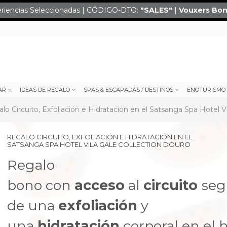
eriencias Seleccionadas | CÓDIGO-DTO:
"SALES
"
|
Vouxers
Bon
AR
IDEAS DE REGALO
SPAS & ESCAPADAS / DESTINOS
ENOTURISMO
lo Circuito, Exfoliación e Hidratación en el Satsanga Spa Hotel V
REGALO CIRCUITO, EXFOLIACIÓN E HIDRATACIÓN EN EL
SATSANGA SPA HOTEL VILA GALE COLLECTION DOURO
Regalo
bono con
acceso
al
circuito
seg
de una
exfoliación
y
next
una
hidratación
corporal en el h