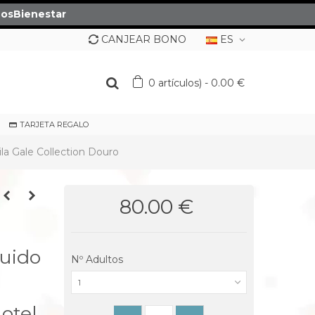
osBienestar
CANJEAR BONO
ES
0
artículos)
-
0.00 €
TARJETA REGALO
ila Gale Collection Douro
80.00 €
uido
Nº Adultos
1
otel