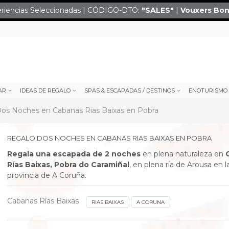
eriencias Seleccionadas | CÓDIGO-DTO:
"SALES
"
|
Vouxers
Bon
AR
IDEAS DE REGALO
SPAS & ESCAPADAS / DESTINOS
ENOTURISMO
os Noches en Cabanas Rias Baixas en Pobra
REGALO DOS NOCHES EN CABANAS RIAS BAIXAS EN POBRA
Regala una escapada de 2 noches
en plena naturaleza en
Rías Baixas, Pobra do Caramiñal
, en plena ría de Arousa en l
provincia de A Coruña.
Cabanas Rías Baixas
RIAS BAIXAS
A CORUNA
next