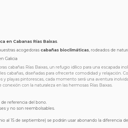
ica en Cabanas Rías Baixas
.
 nuestras acogedoras
cabañas bioclimáticas
, rodeados de natura
n Galicia
s cabañas Rías Baixas, un refugio idílico para una escapada inol
es cabañas, diseñadas para ofrecerte comodidad y relajación. Co
os y playas pintorescas, cada momento será una aventura inolvi
e conexión con la naturaleza en las hermosas Rías Baixas.
o de referencia del bono.
ses y no son reembolsables.
nio al 15 de septiembre) se podrán usar abonando la diferencia 