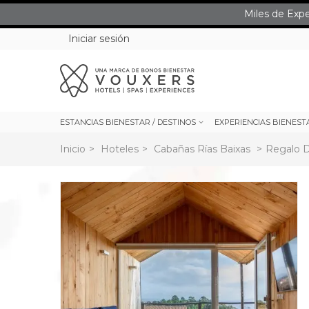
Miles de Exp
Iniciar sesión
ESTANCIAS BIENESTAR / DESTINOS
EXPERIENCIAS BIENEST
Inicio
>
Hoteles
>
Cabañas Rías Baixas
>
Regalo D
rev