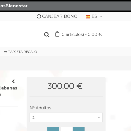
osBienestar
CANJEAR BONO
ES
0
artículos)
-
0.00 €
TARJETA REGALO
300.00 €
Cabanas
a
Nº Adultos
2