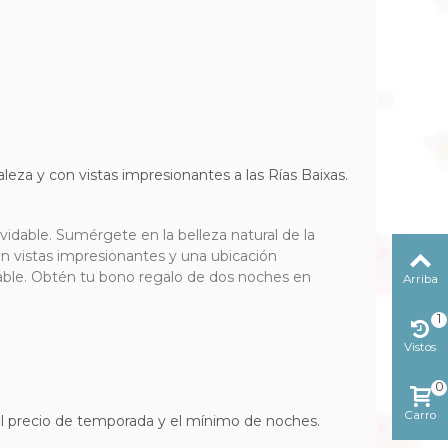
leza y con vistas impresionantes a las Rías Baixas.
vidable. Sumérgete en la belleza natural de la
n vistas impresionantes y una ubicación
dable. Obtén tu bono regalo de dos noches en
Arriba
1
Vistos
reciente
0
Carro
del precio de temporada y el mínimo de noches.