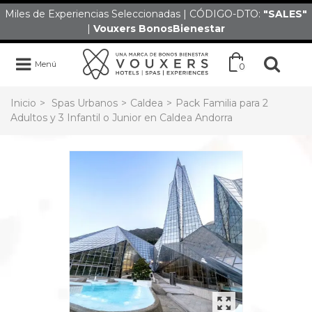
Miles de Experiencias Seleccionadas | CÓDIGO-DTO:
"SALES
"
|
Vouxers
BonosBienestar
Menú
0
Inicio
>
Spas Urbanos
>
Caldea
>
Pack Familia para 2
Adultos y 3 Infantil o Junior en Caldea Andorra