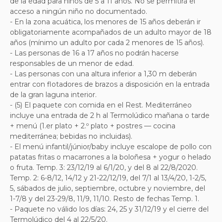
de la edad para niños de 5 a 11 años. No se permitirá el
acceso a ningún niño no documentado.
- En la zona acuática, los menores de 15 años deberán ir
obligatoriamente acompañados de un adulto mayor de 18
años (mínimo un adulto por cada 2 menores de 15 años).
- Las personas de 16 a 17 años no podrán hacerse
responsables de un menor de edad.
- Las personas con una altura inferior a 1,30 m deberán
entrar con flotadores de brazos a disposición en la entrada
de la gran laguna interior.
- (5) El paquete con comida en el Rest. Mediterráneo
incluye una entrada de 2 h al Termolúdico mañana o tarde
+ menú (1.er plato + 2.º plato + postres — cocina
mediterránea; bebidas no incluidas).
- El menú infantil/júnior/baby incluye escalope de pollo con
patatas fritas o macarrones a la boloñesa + yogur o helado
o fruta. Temp. 3: 23/12/19 al 6/1/20, y del 8 al 22/8/2020.
Temp. 2: 6-8/12, 14/12 y 21-22/12/19, del 7/1 al 13/4/20, 1-2/5,
5, sábados de julio, septiembre, octubre y noviembre, del
1-7/8 y del 23-29/8, 11/9, 11/10. Resto de fechas Temp. 1.
- Paquete no válido los días: 24, 25 y 31/12/19 y el cierre del
Termolúdico del 4 al 22/5/20.