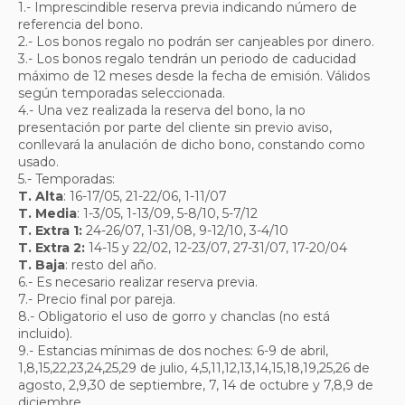
1.- Imprescindible reserva previa indicando número de
referencia del bono.
2.- Los bonos regalo no podrán ser canjeables por dinero.
3.- Los bonos regalo tendrán un periodo de caducidad
máximo de 12 meses desde la fecha de emisión. Válidos
según temporadas seleccionada.
4.- Una vez realizada la reserva del bono, la no
presentación por parte del cliente sin previo aviso,
conllevará la anulación de dicho bono, constando como
usado.
5.- Temporadas:
T. Alta
: 16-17/05, 21-22/06, 1-11/07
T. Media
: 1-3/05, 1-13/09, 5-8/10, 5-7/12
T. Extra 1:
24-26/07, 1-31/08, 9-12/10, 3-4/10
T. Extra 2:
14-15 y 22/02, 12-23/07, 27-31/07, 17-20/04
T. Baja
: resto del año.
6.- Es necesario realizar reserva previa.
7.- Precio final por pareja.
8.- Obligatorio el uso de gorro y chanclas (no está
incluido).
9.- Estancias mínimas de dos noches: 6-9 de abril,
1,8,15,22,23,24,25,29 de julio, 4,5,11,12,13,14,15,18,19,25,26 de
agosto, 2,9,30 de septiembre, 7, 14 de octubre y 7,8,9 de
diciembre.