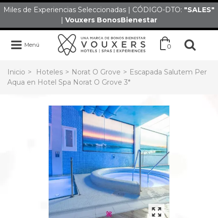
Miles de Experiencias Seleccionadas | CÓDIGO-DTO:
"SALES
"
|
Vouxers
BonosBienestar
Menú
0
Inicio
>
Hoteles
>
Norat O Grove
>
Escapada Salutem Per
Aqua en Hotel Spa Norat O Grove 3*