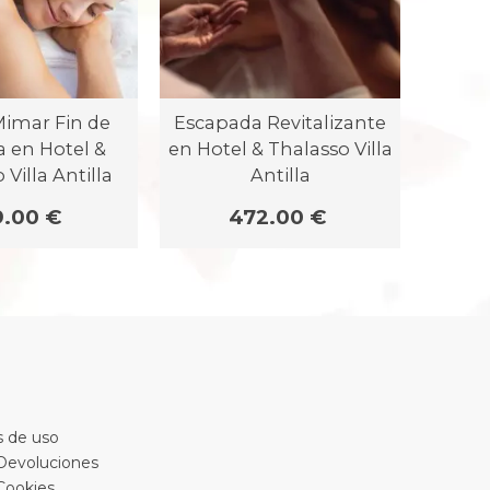
Mimar Fin de
Escapada Revitalizante
Es
 en Hotel &
en Hotel & Thalasso Villa
Wom
 Villa Antilla
Antilla
Thal
9.00 €
472.00 €
 de uso
 Devoluciones
 Cookies