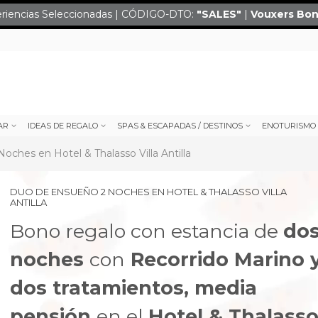
eriencias Seleccionadas | CÓDIGO-DTO:
"SALES
"
|
Vouxers
Bon
AR
IDEAS DE REGALO
SPAS & ESCAPADAS / DESTINOS
ENOTURISMO
ches en Hotel & Thalasso Villa Antilla
DUO DE ENSUEÑO 2 NOCHES EN HOTEL & THALASSO VILLA
ANTILLA
Bono regalo con estancia de
do
noches
con
Recorrido Marino 
dos tratamientos, media
next
pensión
en el
Hotel & Thalass