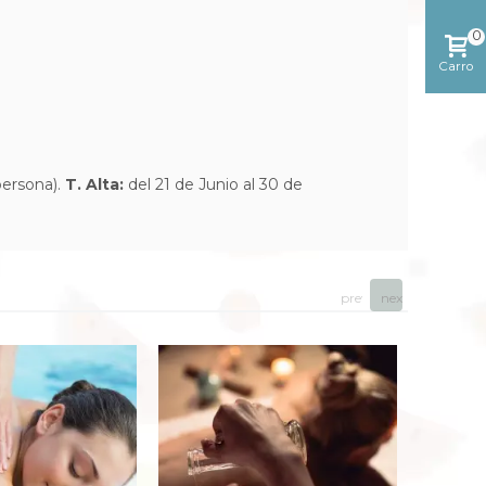
reciente
0
Carro
ersona).
T. Alta:
del 21 de Junio al 30 de
prev
next