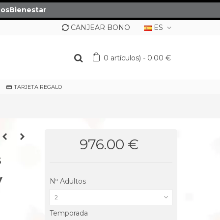
osBienestar
CANJEAR BONO
ES
0
artículos)
-
0.00 €
TARJETA REGALO
976.00 €
s
y
Nº Adultos
2
Temporada
o