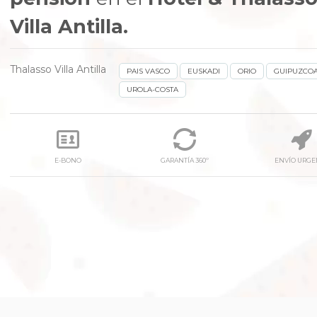
Villa Antilla.
Thalasso Villa Antilla
PAIS VASCO
EUSKADI
ORIO
GUIPUZCO
UROLA-COSTA
next
E-BONO
GARANTÍA 360º
ENVÍO URGE