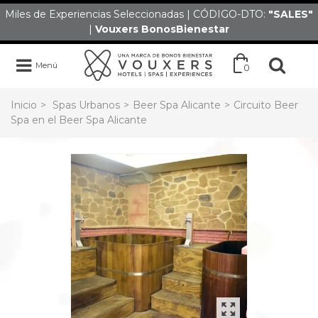
Miles de Experiencias Seleccionadas | CÓDIGO-DTO:
"SALES
"
|
Vouxers
BonosBienestar
Menú
0
Inicio
>
Spas Urbanos
>
Beer Spa Alicante
>
Circuito Beer
Spa en el Beer Spa Alicante