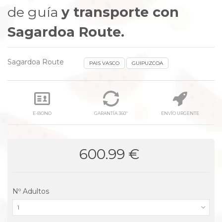
de guía
y transporte con
Sagardoa Route.
Sagardoa Route
PAIS VASCO
GUIPUZCOA
E-BONO
GARANTÍA 360º
ENVÍO URGENTE
600.99 €
Nº Adultos
1