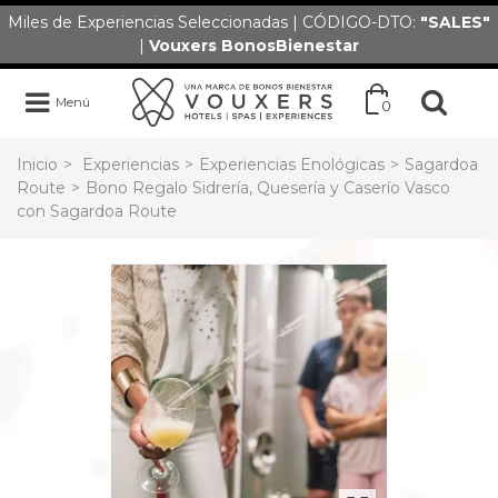
Miles de Experiencias Seleccionadas | CÓDIGO-DTO:
"SALES
"
|
Vouxers
BonosBienestar
Menú
0
Inicio
>
Experiencias
>
Experiencias Enológicas
>
Sagardoa
Route
>
Bono Regalo Sidrería, Quesería y Caserío Vasco
con Sagardoa Route