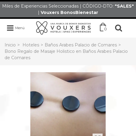
Miles de Experiencias Seleccionadas | CÓDIGO-DTO:
"SALES
"
|
Vouxers
BonosBienestar
Menú
0
Inicio
>
Hoteles
>
Baños Arabes Palacio de Comares
>
Bono Regalo de Masaje Holistico en Baños Arabes Palacio
de Comares