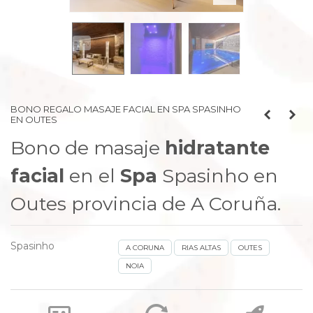
prev
next
BONO REGALO MASAJE FACIAL EN SPA SPASINHO
EN OUTES
Bono de masaje
hidratante
facial
en el
Spa
Spasinho
en
Outes
provincia de A Coruña.
Spasinho
A CORUNA
RIAS ALTAS
OUTES
NOIA