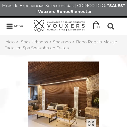
Miles de Experiencias Seleccionadas | CÓDIGO-DTO:
"SALES
"
|
Vouxers
BonosBienestar
Menú
0
Inicio
>
Spas Urbanos
>
Spasinho
>
Bono Regalo Masaje
Facial en Spa Spasinho en Outes