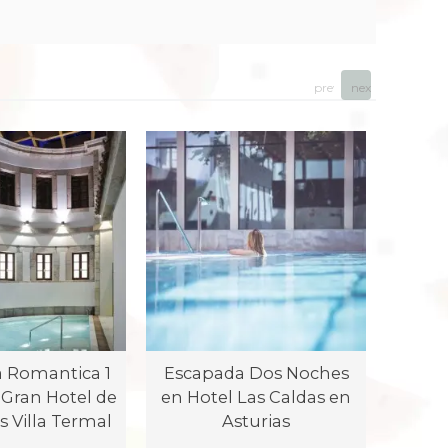
prev
next
 Romantica 1
Escapada Dos Noches
Esca
Gran Hotel de
en Hotel Las Caldas en
en el
s Villa Termal
Asturias
Cal