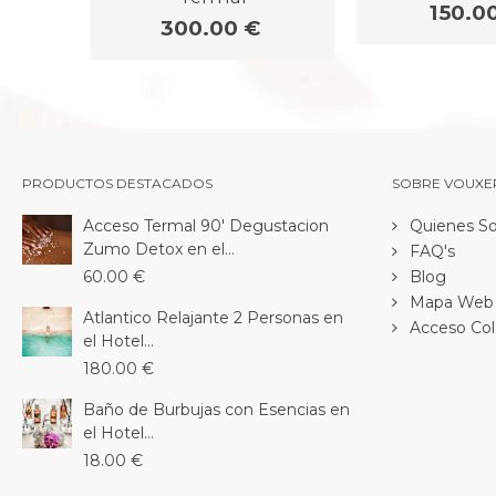
150.0
300.00 €
PRODUCTOS DESTACADOS
SOBRE VOUXE
Acceso Termal 90' Degustacion
Quienes S
Zumo Detox en el...
FAQ's
60.00 €
Blog
Mapa Web
Atlantico Relajante 2 Personas en
Acceso Col
el Hotel...
180.00 €
Baño de Burbujas con Esencias en
el Hotel...
18.00 €