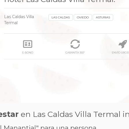
Las Caldas Villa
LAS CALDAS
OVIEDO
ASTURIAS
Termal
E-BONO
GARANTÍA 360º
ENVÍO URGE
next
estar
en Las Caldas Villa Termal i
l Manantial" para una persona.