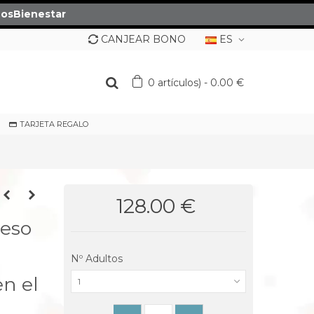
osBienestar
CANJEAR BONO
ES
0
artículos)
-
0.00 €
TARJETA REGALO
128.00 €
eso
Nº Adultos
en el
1