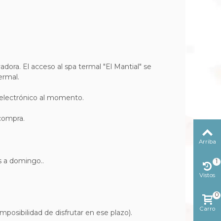
ra. El acceso al spa termal "El Mantial" se
ermal.
o electrónico al momento.
 compra.
Arriba
s a domingo..
1
Vistos
reciente
0
Carro
osibilidad de disfrutar en ese plazo).