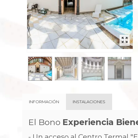
rev
INFORMACIÓN
INSTALACIONES
El Bono
Experiencia Bien
- Un acceso al Centro Termal "E