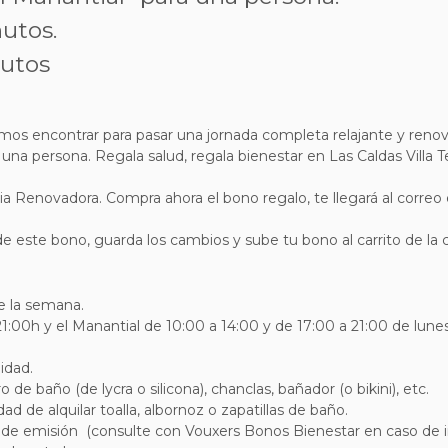
utos.
nutos
 encontrar para pasar una jornada completa relajante y renovado
na persona. Regala salud, regala bienestar en Las Caldas Villa T
ia Renovadora. Compra ahora el bono regalo, te llegará al corre
de este bono, guarda los cambios y sube tu bono al carrito de la
de la semana.
1:00h y el Manantial de 10:00 a 14:00 y de 17:00 a 21:00 de lune
lidad.
 de baño (de lycra o silicona), chanclas, bañador (o bikini), etc.
ad de alquilar toalla, albornoz o zapatillas de baño.
de emisión (consulte con Vouxers Bonos Bienestar en caso de imp