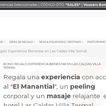
eriencias Seleccionadas | CÓDIGO-DTO:
"SALES
"
|
Vouxers
Bon
AR
IDEAS DE REGALO
SPAS & ESCAPADAS / DESTINOS
ENOTURISMO
galo Experiencia Bienestar en Las Caldas Villa Termal
BONO REGALO EXPERIENCIA BIENESTAR EN LAS CALDAS VILLA
TERMAL
Regala una
experiencia
con acc
al "
El Manantial
", un
peeling
corporal y un
masaje
relajante 
next
hotel Las Caldas Villa Termal.