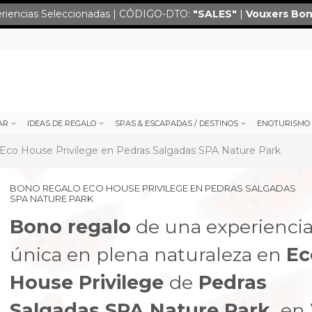
eriencias Seleccionadas | CÓDIGO-DTO:
"SALES
"
|
Vouxers
Bon
AR
IDEAS DE REGALO
SPAS & ESCAPADAS / DESTINOS
ENOTURISMO
Eco House Privilege en Pedras Salgadas SPA Nature Park
BONO REGALO ECO HOUSE PRIVILEGE EN PEDRAS SALGADAS
SPA NATURE PARK
Bono regalo
de una experienci
única en plena naturaleza en
Ec
House
Privilege
de
Pedras
next
Salgadas SPA Nature Park,
en