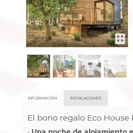
rev
INFORMACIÓN
INSTALACIONES
El bono regalo Eco House P
-
Una noche de alojamiento 