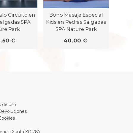
lo Circuito en
Bono Masaje Especial
Progr
Salgadas SPA
Kids en Pedras Salgadas
St
ure Park
SPA Nature Park
Salg
.50 €
40.00 €
 de uso
 Devoluciones
 Cookies
encia Xunta XG 787