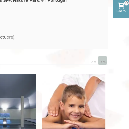
s SPA Nature Park
, en
Portugal
.
0
Carro
ctubre).
prev
next