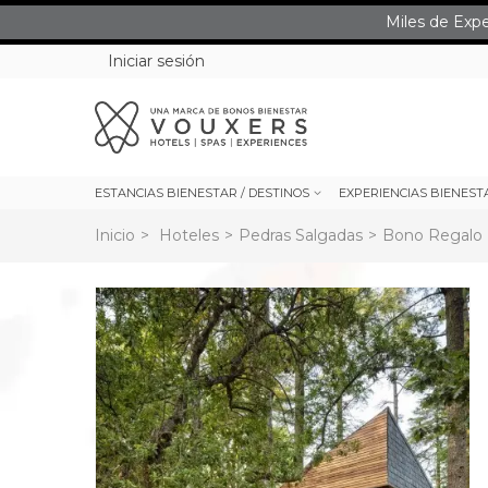
Miles de Exp
Iniciar sesión
ESTANCIAS BIENESTAR / DESTINOS
EXPERIENCIAS BIENEST
Inicio
>
Hoteles
>
Pedras Salgadas
>
Bono Regalo 
rev