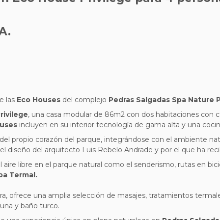
A.
e las
Eco Houses
del complejo
Pedras Salgadas Spa Nature 
ivilege
, una casa modular de 86m2 con dos habitaciones con 
uses
incluyen en su interior tecnología de gama alta y una coc
el propio corazón del parque, integrándose con el ambiente natu
del diseño del arquitecto Luis Rebelo Andrade y por el que ha rec
ire libre en el parque natural como el senderismo, rutas en bicicl
a Termal.
eira, ofrece una amplia selección de masajes, tratamientos terma
auna y baño turco.