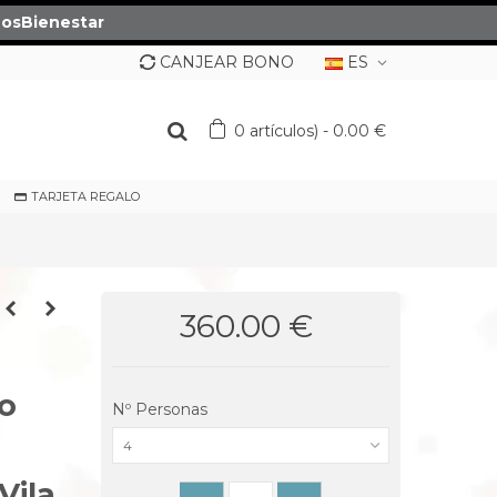
osBienestar
CANJEAR BONO
ES
0
artículos)
-
0.00 €
TARJETA REGALO
360.00 €
a
o
Nº Personas
4
Vila