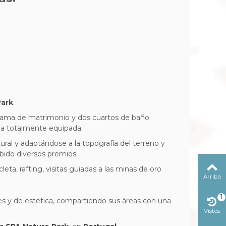
Park
.
cama de matrimonio y dos cuartos de baño
ina totalmente equipada.
ral y adaptándose a la topografía del terreno y
ibido diversos premios.
eta, rafting, visitas guiadas a las minas de oro
Arriba
1
les y de estética, compartiendo sus áreas con una
Vistos
reciente