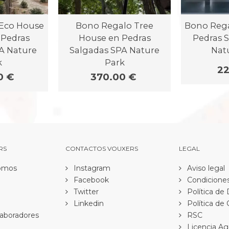
Eco House
Bono Regalo Tree
Bono Rega
 Pedras
House en Pedras
Pedras 
A Nature
Salgadas SPA Nature
Nat
k
Park
22
0 €
370.00 €
RS
CONTACTOS VOUXERS
LEGAL
omos
Instagram
Aviso legal
Facebook
Condiciones
Twitter
Política de
Linkedin
Política de
aboradores
RSC
Licencia Ag