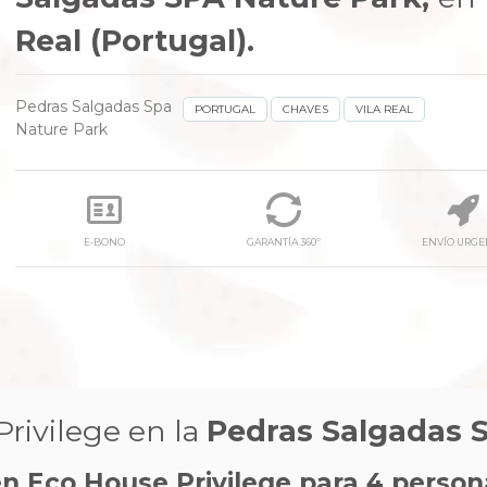
Real (Portugal).
Pedras Salgadas Spa
PORTUGAL
CHAVES
VILA REAL
Nature Park
next
E-BONO
GARANTÍA 360º
ENVÍO URGE
rivilege en la
Pedras Salgadas 
en Eco House
Privilege
para 4 person