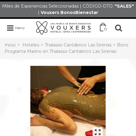
Miles de Experiencias Seleccionadas | CÓDIGO-DTO:
"SALES
"
|
Vouxers
BonosBienestar
Menú
0
Inicio
>
Hoteles
>
Thalasso Cantábrico Las Sirenas
>
Bono
Programa Marino en Thalasso Cantabrico Las Sirenas