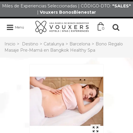
Miles de Experiencias Seleccionadas | CÓDIGO-DTO:
"SALES
"
|
Vouxers
BonosBienestar
Menú
0
Inicio
>
Destino
>
Catalunya
>
Barcelona
>
Bono Regalo
Masaje Pre-Mamá en Bangkok Healthy Spa