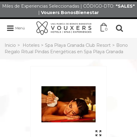
Miles de Experiencias Seleccionadas | CÓDIGO-DTO:
"SALES
"
|
Vouxers
BonosBienestar
Menú
0
Inicio
>
Hoteles
>
Spa Playa Granada Club Resort
>
Bono
Regalo Ritual Pindas Energéticas en Spa Playa Granada