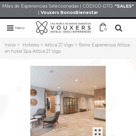
Miles de Experiencias Seleccionadas | CÓDIGO-DTO:
"SALES
"
|
Vouxers
BonosBienestar
Menú
0
Inicio
>
Hoteles
>
Attica 21 Vigo
>
Bono Experiencia Attica
en hotel Spa Attica 21 Vigo