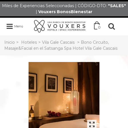
Miles de Experiencias Seleccionadas | CÓDIGO-DTO:
"SALES
"
|
Vouxers
BonosBienestar
Menú
0
Inicio
>
Hoteles
>
Vila Gale Cascais
>
Bono Circuito,
Masaje&Facial en el Satsanga Spa Hotel Vila Gale Cascais