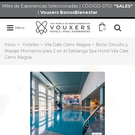
Miles de Experiencias Seleccionadas | CÓDIGO-DTO:
"SALES
"
|
Vouxers
BonosBienestar
Menú
0
Inicio
>
Hoteles
>
Vila Gale Cerro Alagoa
>
Bono Circuito y
Masaje Momento para 2 en el Satsanga Spa Hotel Vila Gale
Cerro Alagoa