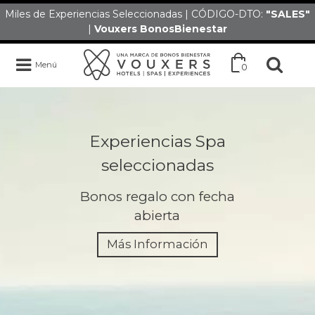
Miles de Experiencias Seleccionadas | CÓDIGO-DTO:
"SALES
"
|
Vouxers
BonosBienestar
Menú
0
Experiencias Spa
seleccionadas
Bonos regalo con fecha
abierta
Más Información